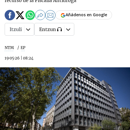
recurso de la Fiscalía Antidroga
Añádenos en Google
Itzuli
Entzun
NTM
EP
19·05·26
|
08:24