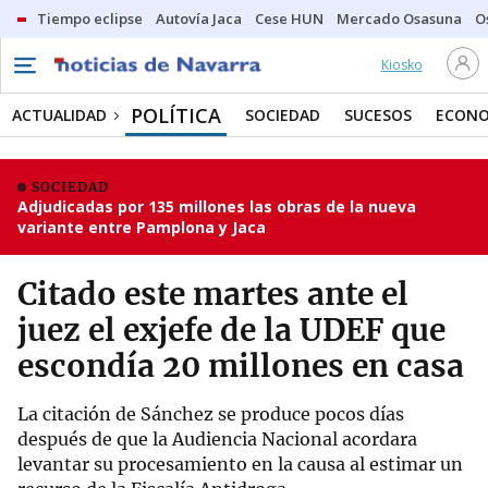
Tiempo eclipse
Autovía Jaca
Cese HUN
Mercado Osasuna
O
Kiosko
POLÍTICA
ACTUALIDAD
SOCIEDAD
SUCESOS
ECONO
SOCIEDAD
Adjudicadas por 135 millones las obras de la nueva
variante entre Pamplona y Jaca
Citado este martes ante el
juez el exjefe de la UDEF que
escondía 20 millones en casa
La citación de Sánchez se produce pocos días
después de que la Audiencia Nacional acordara
levantar su procesamiento en la causa al estimar un