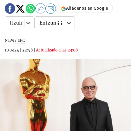
Añádenos en Google
Itzuli
Entzun
NTM / EFE
10·03·24
|
22:58
|
Actualizado a las 23:08