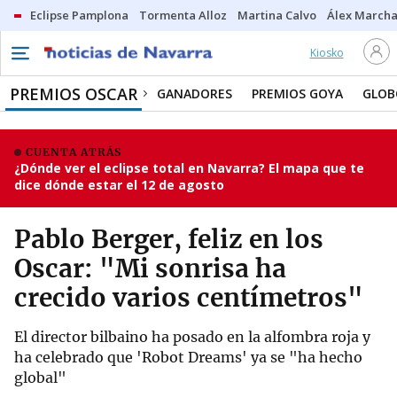
Eclipse Pamplona
Tormenta Alloz
Martina Calvo
Álex Marcha
Kiosko
PREMIOS OSCAR
GANADORES
PREMIOS GOYA
GLOB
CUENTA ATRÁS
¿Dónde ver el eclipse total en Navarra? El mapa que te
dice dónde estar el 12 de agosto
Pablo Berger, feliz en los
Oscar: "Mi sonrisa ha
crecido varios centímetros"
El director bilbaino ha posado en la alfombra roja y
ha celebrado que 'Robot Dreams' ya se "ha hecho
global"