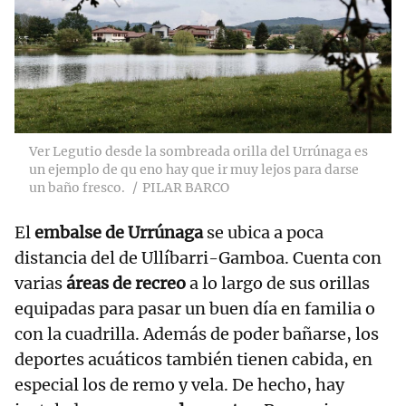
Ver Legutio desde la sombreada orilla del Urrúnaga es
un ejemplo de qu eno hay que ir muy lejos para darse
un baño fresco.
PILAR BARCO
El
embalse de Urrúnaga
se ubica a poca
distancia del de Ullíbarri-Gamboa. Cuenta con
varias
áreas de recreo
a lo largo de sus orillas
equipadas para pasar un buen día en familia o
con la cuadrilla. Además de poder bañarse, los
deportes acuáticos también tienen cabida, en
especial los de remo y vela. De hecho, hay