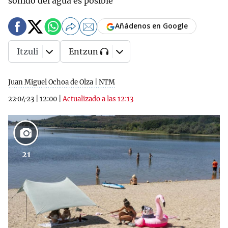
sonido del agua es posible
Añádenos en Google
Itzuli
Entzun
Juan Miguel Ochoa de Olza | NTM
22·04·23
|
12:00
|
Actualizado a las 12:13
21