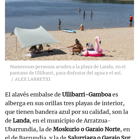
Numerosas personas acuden a la playa de Landa, en el
pantano de Ullíbarri, para disfrutar del agua y el sol.
ALEX LARRETXI
El alavés embalse de
Ullibarri-Gamboa
es
alberga en sus orillas tres playas de interior,
que tienen bandera azul por su calidad, son la
de
Landa
, en el municipio de Arratzua-
Ubarrundia, la de
Moskurio o Garaio Norte
, en
el de Barrundia, y la de
Salurriaga o Garaio Sur