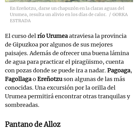
En Ereñotzu, darse un chapuzón en la claras aguas del
Urumea, resulta un alivio en los días de calor.
GORKA
ESTRADA
El curso del
río Urumea
atraviesa la provincia
de Gipuzkoa por algunos de sus mejores
paisajes. Además de ofrecer una buena lámina
de agua para practicar el piragüismo, cuenta
con pozas donde se puede ira a nadar.
Pagoaga
,
Fagollaga
o
Ereñotzu
son algunas de las más
conocidas. Una excursión por la orilla del
Urumea permitirá encontrar otras tranquilas y
sombreadas.
Pantano de Alloz