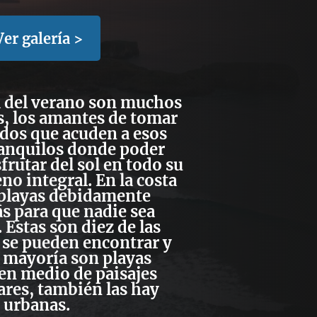
Ver galería >
a del verano son muchos
s, los amantes de tomar
udos que acuden a esos
ranquilos donde poder
sfrutar del sol en todo su
o integral. En la costa
 playas debidamente
s para que nadie sea
 Estas son diez de las
 se pueden encontrar y
 mayoría son playas
en medio de paisajes
ares, también las hay
urbanas.