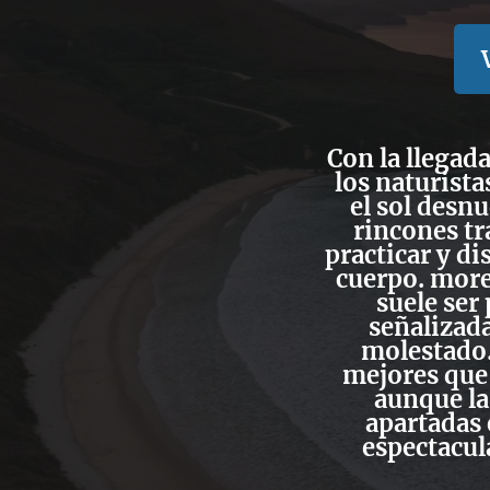
Con la llegad
los naturista
el sol desn
rincones t
practicar y di
cuerpo. moren
suele ser
señalizada
molestado.
mejores que
aunque la
apartadas 
espectacul