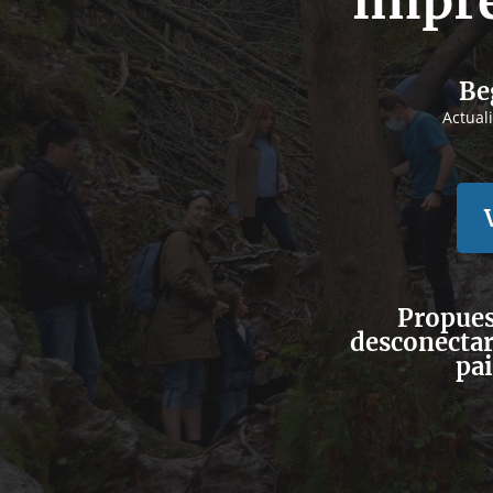
impr
Be
Actual
Propues
desconectar 
pai