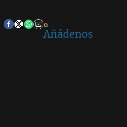
Añádenos
en
Google