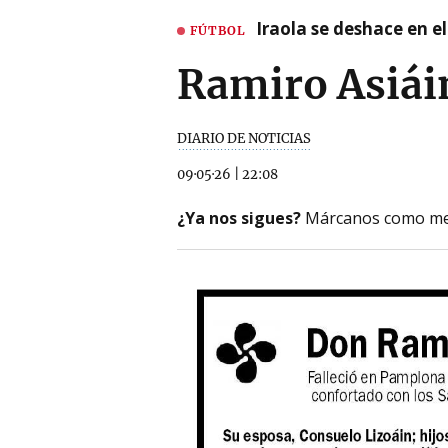
Iraola se deshace en e
FÚTBOL
Ramiro Asiái
DIARIO DE NOTICIAS
09·05·26
|
22:08
¿Ya nos sigues?
Márcanos como me