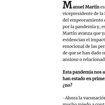
M
anuel Martín
es
vicepresidente de la
del empeoramiento de
por la pandemia y, e
Martín avanza que ya
evidencian el impact
emocional de las pers
de que se han dado m
ansioso o relacionad
Esta pandemia nos af
han estado en primer
¿no?
-Ahora la vacunació
mucho miedo a contag