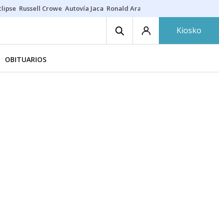
lipse
Russell Crowe
Autovía Jaca
Ronald Araújo
Prohibiciones eclips
Kiosko
OBITUARIOS