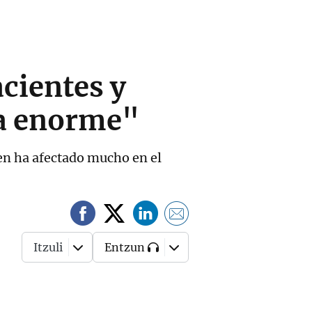
cientes y
ra enorme"
cen ha afectado mucho en el
Itzuli
Entzun