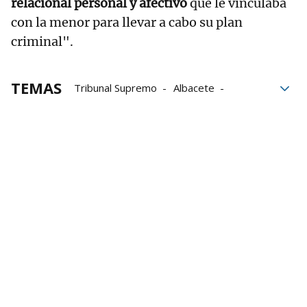
relacional personal y afectivo
que le vinculaba
con la menor para llevar a cabo su plan
criminal".
TEMAS
Tribunal Supremo
Albacete
menores
Abuso menores
Abuso sexual
ley solo sí es sí