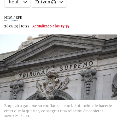
Itzuli
Entzun
NTM / EFE
26·08·23
|
10:22
|
Actualizado a las 15:35
Empezó a ganarse su confianza "con la intención de hacerle
creer que la quería y conseguir una relación de carácter
sexual"
EFE