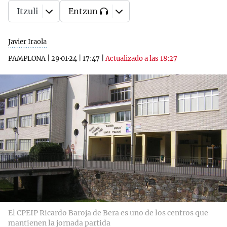
Itzuli
Entzun
Javier Iraola
PAMPLONA
|
29·01·24
|
17:47
|
Actualizado a las 18:27
El CPEIP Ricardo Baroja de Bera es uno de los centros que
mantienen la jornada partida