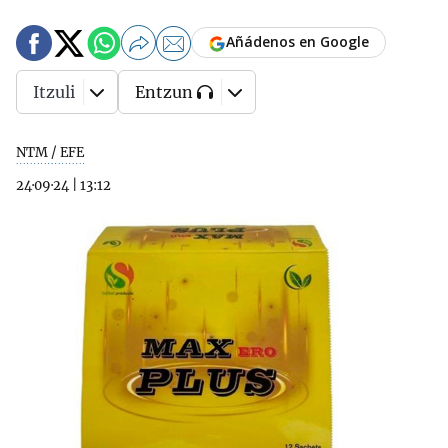
Añádenos en Google
Itzuli
Entzun
NTM / EFE
24·09·24
|
13:12