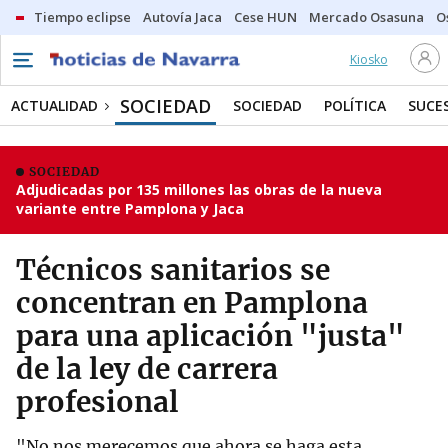
Tiempo eclipse
Autovía Jaca
Cese HUN
Mercado Osasuna
O
Kiosko
SOCIEDAD
ACTUALIDAD
SOCIEDAD
POLÍTICA
SUCE
SOCIEDAD
Adjudicadas por 135 millones las obras de la nueva
variante entre Pamplona y Jaca
Técnicos sanitarios se
concentran en Pamplona
para una aplicación "justa"
de la ley de carrera
profesional
"No nos merecemos que ahora se haga esta