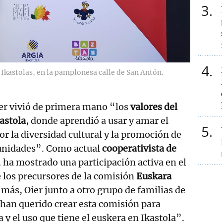
3
4
e Ikastolas, en la pamplonesa calle de San Antón.
er vivió de primera mano “los
valores del
astola
, donde aprendió a usar y amar el
5
or la diversidad cultural y la promoción de
tunidades”. Como actual
cooperativista de
, ha mostrado una participación activa en el
 los precursores de la comisión
Euskara
 más, Oier junto a otro grupo de familias de
han querido crear esta comisión para
 y el uso que tiene el euskera en Ikastola”.