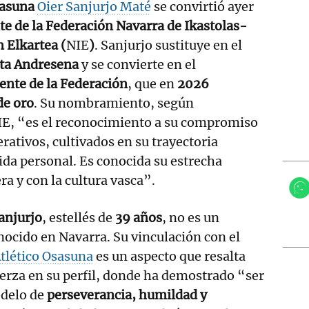
sasuna
Oier Sanjurjo Maté
se convirtió ayer
e de la Federación Navarra de Ikastolas-
 Elkartea (
NIE
)
. Sanjurjo sustituye en el
ta Andresena
y se convierte en el
ente de la Federación
, que en
2026
de oro
. Su nombramiento, según
E, “es el reconocimiento a su compromiso
rativos, cultivados en su trayectoria
vida personal. Es conocida su estrecha
ra y con la cultura vasca”.
anjurjo
, estellés de
39 años
, no es un
ocido en Navarra. Su vinculación con el
tlético Osasuna
es un aspecto que resalta
erza en su perfil, donde ha demostrado “ser
delo de
perseverancia, humildad y