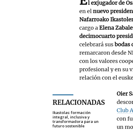
E
l exjugador de O
en el
nuevo president
Nafarroako Ikastolen
cargo a
Elena Zabale
decimocuarto presid
celebrará sus
bodas 
remarcaron desde NI
con los valores coope
profesional y en su 
relación con el euske
Oier S
RELACIONADAS
descon
Club A
Ikastolas: formación
integral, inclusiva y
con fu
transformadora para un
futuro sostenible
un mo