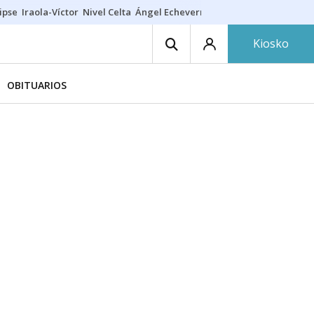
ipse
Iraola-Víctor
Nivel Celta
Ángel Echeverría
Obituario Ángel
Kiosko
OBITUARIOS