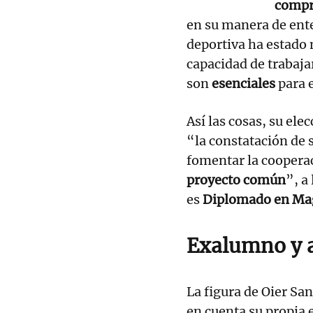
comp
en su manera de ente
deportiva ha estado 
capacidad de trabaja
son
esenciales
para e
Así las cosas, su ele
“la constatación de 
fomentar la coopera
proyecto común
”, a
es
Diplomado en Mag
Exalumno y a
La figura de Oier San
en cuenta su propia