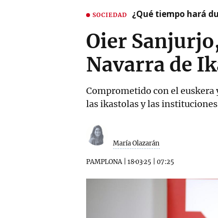
¿Qué tiempo hará dur
SOCIEDAD
Oier Sanjurjo
Navarra de Ik
Comprometido con el euskera y 
las ikastolas y las instituciones
María Olazarán
PAMPLONA
|
18·03·25
|
07:25