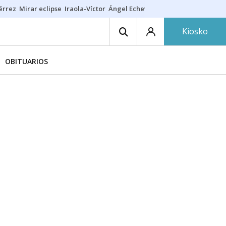
érrez
Mirar eclipse
Iraola-Víctor
Ángel Echeverría
Obituario Ángel
Kiosko
OBITUARIOS