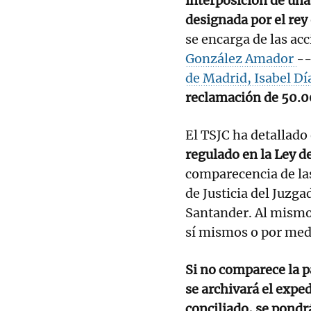
interposición de una
designada por el re
se encarga de las ac
González Amador
--
de Madrid, Isabel Dí
reclamación de 50.0
El TSJC ha detallado
regulado en la Ley d
comparecencia de las
de Justicia del Juzg
Santander. Al mismo,
sí mismos o por med
Si no comparece la pa
se archivará el expe
conciliado, se pondrá