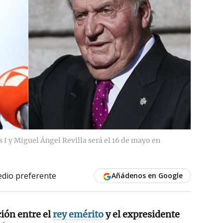
s I y Miguel Ángel Revilla será el 16 de mayo en
dio preferente
Añádenos en Google
ción entre el
rey emérito
y el expresidente