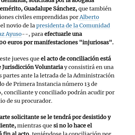
 demanda, solicitada por la abogada
y emérito, Guadalupe Sánchez,
que también
ciones civiles emprendidas por
Alberto
el novio de la
presidenta de la Comunidad
az Ayuso
--, para
efectuarle una
00 euros por manifestaciones "injuriosas".
 este jueves que
el acto de conciliación está
e Jurisdicción Voluntaria
y consistirá en una
 partes ante la letrada de la Administración
ado de Primera Instancia número 13 de
 conciliante y conciliado podrán acudir por
io de su procurador.
rte solicitante se le tendrá por desistido y
diente,
mientras que
si no lo hace el
 fin al acto,
teniéndose la conciliación por