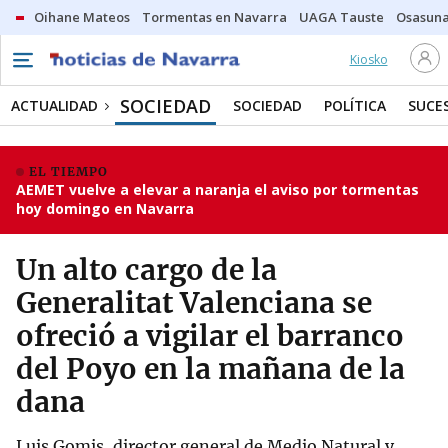
Oihane Mateos
Tormentas en Navarra
UAGA Tauste
Osasuna
Kiosko
SOCIEDAD
ACTUALIDAD
SOCIEDAD
POLÍTICA
SUCE
EL TIEMPO
AEMET vuelve a elevar a naranja el aviso por tormentas
hoy domingo en Navarra
Un alto cargo de la
Generalitat Valenciana se
ofreció a vigilar el barranco
del Poyo en la mañana de la
dana
Luis Gomis, director general de Medio Natural y