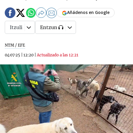
Añádenos en Google
Itzuli
Entzun
NTM / EFE
04·07·25
|
12:20
|
Actualizado a las 12:21