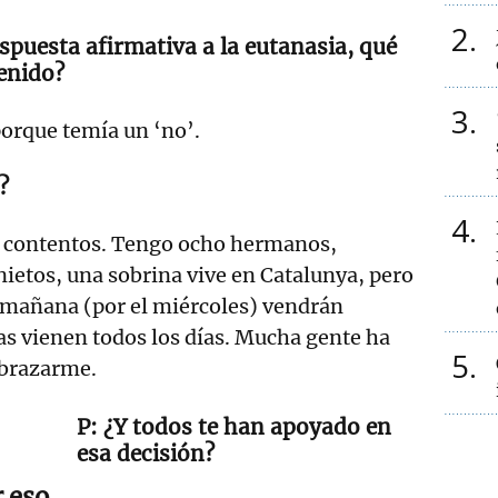
2
respuesta afirmativa a la eutanasia, qué
enido?
3
orque temía un ‘no’.
?
4
 contentos. Tengo ocho hermanos,
nietos, una sobrina vive en Catalunya, pero
y mañana (por el miércoles) vendrán
s vienen todos los días. Mucha gente ha
5
abrazarme.
¿Y todos te han apoyado en
esa decisión?
r eso