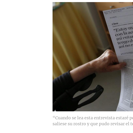
“Cuando se lea esta entrevista estaré po
saliese su rostro y que pudo revisar el t