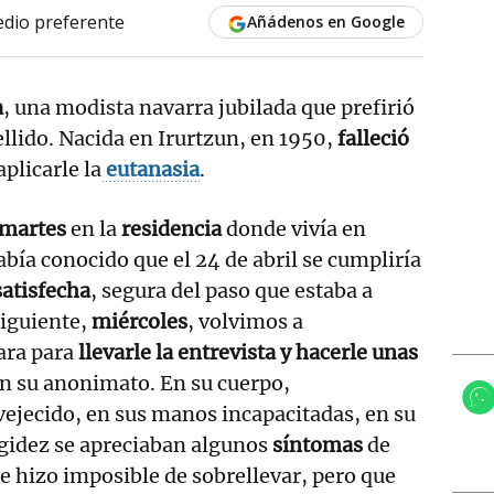
dio preferente
Añádenos en Google
a
, una modista navarra jubilada que prefirió
ellido. Nacida en Irurtzun, en 1950,
falleció
plicarle la
eutanasia
.
martes
en la
residencia
donde vivía en
bía conocido que el 24 de abril se cumpliría
satisfecha
, segura del paso que estaba a
siguiente,
miércoles
, volvimos a
ara para
llevarle la entrevista y hacerle unas
n su anonimato. En su cuerpo,
jecido, en sus manos incapacitadas, en su
rigidez se apreciaban algunos
síntomas
de
le hizo imposible de sobrellevar, pero que