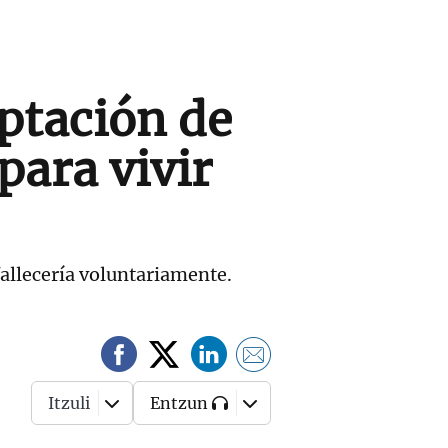
ptación de
para vivir
fallecería voluntariamente.
”
Itzuli
Entzun