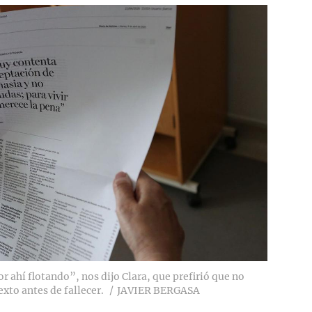
r ahí flotando”, nos dijo Clara, que prefirió que no
exto antes de fallecer.
JAVIER BERGASA