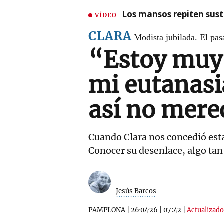
Los mansos repiten susto
VÍDEO
CLARA
Modista jubilada. El pas
“Estoy muy 
mi eutanasi
así no mere
Cuando Clara nos concedió esta 
Conocer su desenlace, algo tan
Jesús Barcos
PAMPLONA
|
26·04·26
|
07:42
|
Actualizado