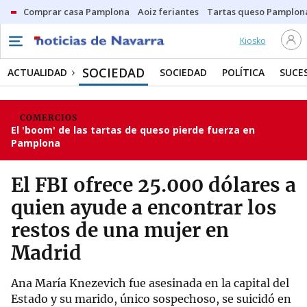
Comprar casa Pamplona
Aoiz feriantes
Tartas queso Pamplon
Kiosko
SOCIEDAD
ACTUALIDAD
SOCIEDAD
POLÍTICA
SUCE
COMERCIOS
El 'boom' de las tartas de queso pierde fuerza en
Pamplona
El FBI ofrece 25.000 dólares a
quien ayude a encontrar los
restos de una mujer en
Madrid
Ana María Knezevich fue asesinada en la capital del
Estado y su marido, único sospechoso, se suicidó en