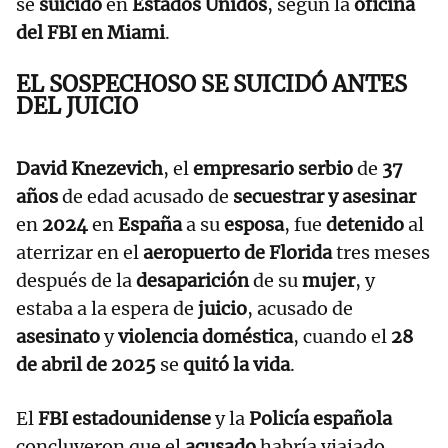
se
suicidó
en
Estados Unidos
, según la
oficina
del FBI en Miami
.
EL SOSPECHOSO SE SUICIDÓ ANTES
DEL JUICIO
David Knezevich
, el
empresario serbio
de
37
años
de edad acusado de
secuestrar y asesinar
en
2024
en
España
a su
esposa
, fue
detenido
al
aterrizar en el
aeropuerto de Florida
tres meses
después de la
desaparición
de su
mujer
, y
estaba a la espera de
juicio
, acusado de
asesinato
y
violencia doméstica
, cuando el
28
de abril de 2025
se
quitó la vida
.
El
FBI estadounidense
y la
Policía española
concluyeron que el
acusado
habría viajado