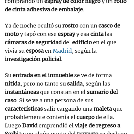
comprando un
espray de color negro
y un
rollo
de cinta adhesiva de embalaje
.
Ya de noche ocultó su
rostro
con un
casco de
moto
y tapó con ese
espray
y esa
cinta
las
cámaras de seguridad
del
edificio
en el que
vivía su
esposa
en
Madrid
, según la
investigación policial
.
Su
entrada en el inmueble
se ve de forma
nítida
, pero no tanto su
salida
, según las
instantáneas
que constan en el
sumario del
caso
. Sí se ve a una persona de sus
características
salir cargando una
maleta
que
probablemente contenía el
cuerpo
de ella.
Luego
David
emprendió el
viaje de regreso a
Serbia
y en algún punto del
trayecto
se deshizo