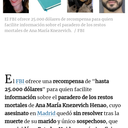
El FBI ofrece 25.000 dólares de recompensa para quien
facilite información sobre el paradero de los restos
mortales de Ana María Knezevich.
FBI
E
l
FBI
ofrece una
recompensa
de "
hasta
25.000 dólares
" para quien facilite
información
sobre el
paradero de los restos
mortales
de
Ana María Knezevich Henao
, cuyo
asesinato
en
Madrid
quedó
sin resolver
tras la
muerte
de su
marido
y único
sospechoso
, que