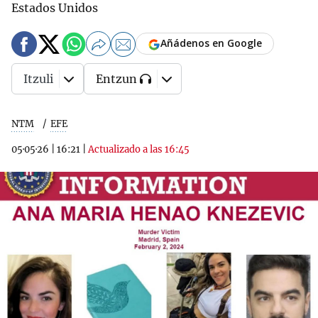
Estados Unidos
Añádenos en Google
Itzuli
Entzun
NTM
EFE
05·05·26
|
16:21
|
Actualizado a las 16:45