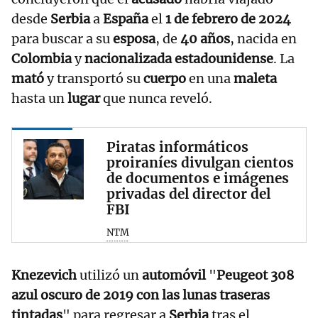
desde
Serbia
a
España
el
1 de febrero de 2024
para buscar a su
esposa
, de
40 años
, nacida en
Colombia
y
nacionalizada estadounidense
. La
mató
y transportó su
cuerpo
en una
maleta
hasta un
lugar
que nunca reveló.
Piratas informáticos
proiraníes divulgan cientos
de documentos e imágenes
privadas del director del
FBI
NTM
Knezevich
utilizó un
automóvil
"
Peugeot 308
azul oscuro de 2019 con las lunas traseras
tintadas
" para regresar a
Serbia
tras el