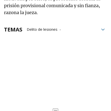
prisión provisional comunicada y sin fianza,
razona la jueza.
TEMAS
Delito de lesiones
Prisión provisional
Ingreso en prisión
Prisión sin fianza
Sucesos en Navarra
Sucesos en Pamplona
Policía Municipal de Pamplona