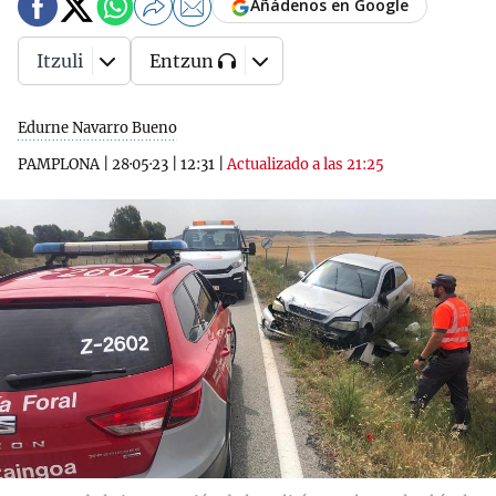
Añádenos en Google
Itzuli
Entzun
Edurne Navarro Bueno
PAMPLONA
|
28·05·23
|
12:31
|
Actualizado a las 21:25