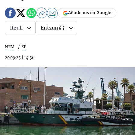
Añádenos en Google
Itzuli
Entzun
NTM
EP
20·09·25
|
14:56