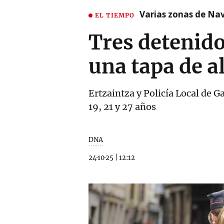
Varias zonas de Nav
EL TIEMPO
Tres detenido
una tapa de a
Ertzaintza y Policía Local de G
19, 21 y 27 años
DNA
24·10·25
|
12:12