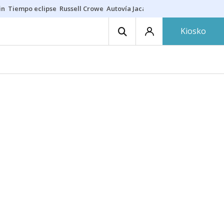
in
Tiempo eclipse
Russell Crowe
Autovía Jaca
Ronald Araújo
Prohibic
Kiosko