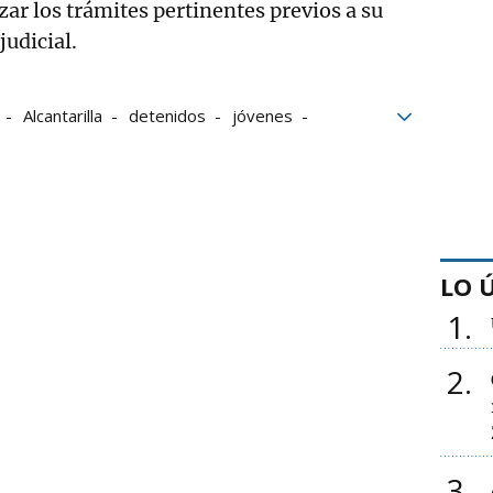
zar los trámites pertinentes previos a su
judicial.
Alcantarilla
detenidos
jóvenes
LO 
1
2
3