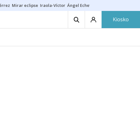
érrez
Mirar eclipse
Iraola-Víctor
Ángel Echeverría
Obituario Ángel
Kiosko