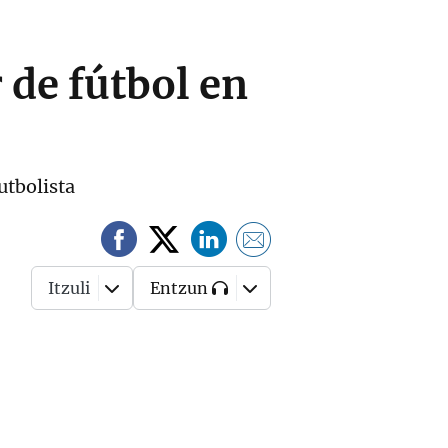
 de fútbol en
utbolista
Itzuli
Entzun