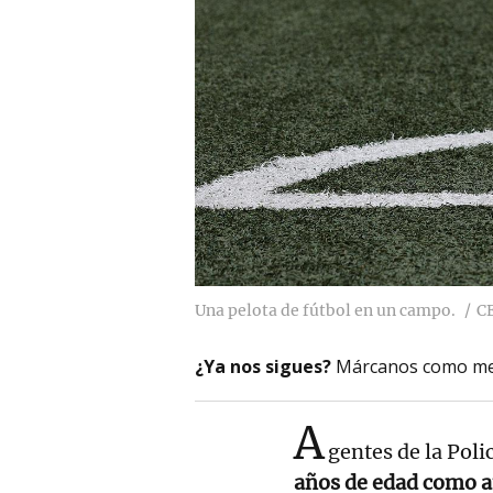
Una pelota de fútbol en un campo.
C
¿Ya nos sigues?
Márcanos como me
A
gentes de la Poli
años de edad como au