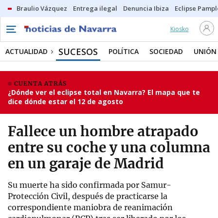
Braulio Vázquez
Entrega ilegal
Denuncia Ibiza
Eclipse Pamp
Kiosko
SUCESOS
ACTUALIDAD
POLÍTICA
SOCIEDAD
UNIÓN
CUENTA ATRÁS
¿Dónde ver el eclipse total en Navarra? El mapa que te
dice dónde estar el 12 de agosto
Fallece un hombre atrapado
entre su coche y una columna
en un garaje de Madrid
Su muerte ha sido confirmada por Samur-
Protección Civil, después de practicarse la
correspondiente maniobra de reanimación