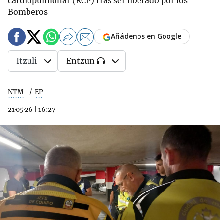
cardiopulmonar (RCP) tras ser liberado por los
Bomberos
Añádenos en Google
Itzuli
Entzun
NTM
EP
21·05·26
|
16:27