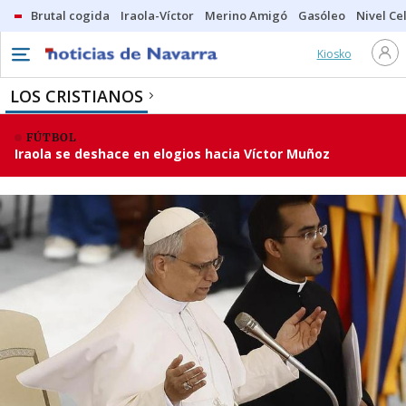
Brutal cogida
Iraola-Víctor
Merino Amigó
Gasóleo
Nivel Ce
Kiosko
LOS CRISTIANOS
FÚTBOL
Iraola se deshace en elogios hacia Víctor Muñoz