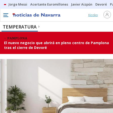
Jorge Messi
Acertante Euromillones
Javier Aizpún
Devoré
P
Kiosko
TEMPERATURA
PAMPLONA
El nuevo negocio que abrirá en pleno centro de Pamplona
tras el cierre de Devoré