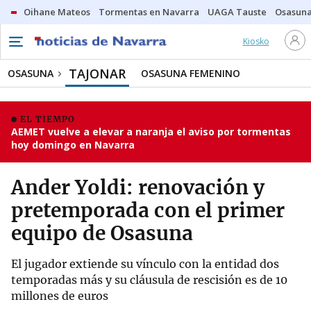
Oihane Mateos
Tormentas en Navarra
UAGA Tauste
Osasuna
Kiosko
TAJONAR
OSASUNA
OSASUNA FEMENINO
EL TIEMPO
AEMET vuelve a elevar a naranja el aviso por tormentas
hoy domingo en Navarra
Ander Yoldi: renovación y
pretemporada con el primer
equipo de Osasuna
El jugador extiende su vínculo con la entidad dos
temporadas más y su cláusula de rescisión es de 10
millones de euros