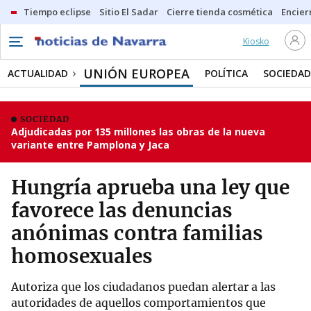
Tiempo eclipse
Sitio El Sadar
Cierre tienda cosmética
Encier
Kiosko
UNIÓN EUROPEA
ACTUALIDAD
POLÍTICA
SOCIEDAD
SOCIEDAD
Adjudicadas por 135 millones las obras de la nueva
variante entre Pamplona y Jaca
Hungría aprueba una ley que
favorece las denuncias
anónimas contra familias
homosexuales
Autoriza que los ciudadanos puedan alertar a las
autoridades de aquellos comportamientos que