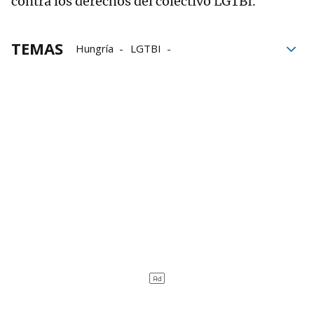
contra los derechos del colectivo LGTBI.
TEMAS
Hungría
LGTBI
derechos humanos
Homosexuales