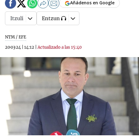
Añádenos en Google
Itzuli
Entzun
NTM / EFE
20·03·24
|
14:12
|
Actualizado a las 15:40