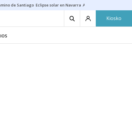
amino de Santiago
Eclipse solar en Navarra
Acertante Euromillones
J
Kiosko
IOS