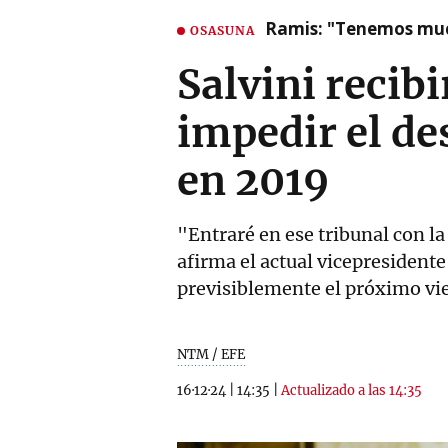
Ramis: "Tenemos mu
OSASUNA
Salvini recib
impedir el d
en 2019
"Entraré en ese tribunal con la
afirma el actual vicepresident
previsiblemente el próximo vi
NTM / EFE
16·12·24
|
14:35
|
Actualizado a las 14:35