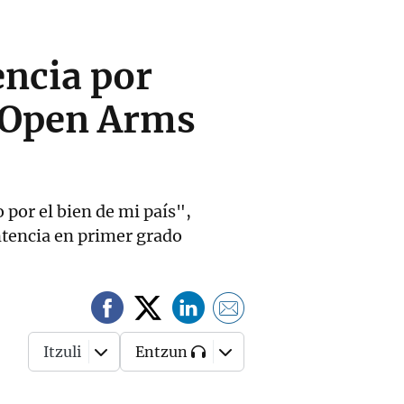
encia por
e Open Arms
 por el bien de mi país",
entencia en primer grado
Itzuli
Entzun