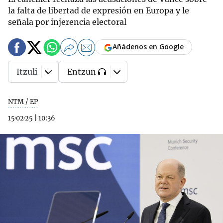
la falta de libertad de expresión en Europa y le
señala por injerencia electoral
Añádenos en Google
Itzuli
Entzun
NTM / EP
15·02·25
|
10:36