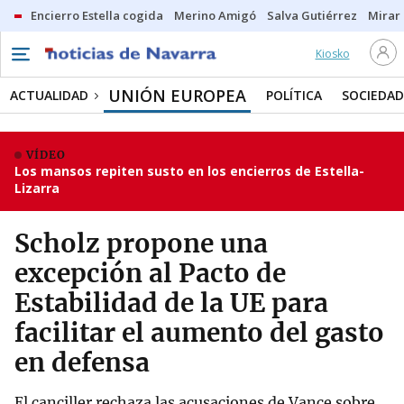
Encierro Estella cogida
Merino Amigó
Salva Gutiérrez
Mirar 
Kiosko
UNIÓN EUROPEA
ACTUALIDAD
POLÍTICA
SOCIEDAD
VÍDEO
Los mansos repiten susto en los encierros de Estella-
Lizarra
Scholz propone una
excepción al Pacto de
Estabilidad de la UE para
facilitar el aumento del gasto
en defensa
El canciller rechaza las acusaciones de Vance sobre