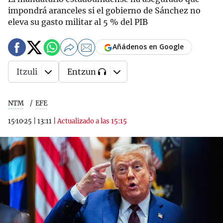
impondrá aranceles si el gobierno de Sánchez no
eleva su gasto militar al 5 % del PIB
Añádenos en Google
Itzuli
Entzun
NTM
EFE
15·10·25
|
13:11
|
Actualizado a las 15:15