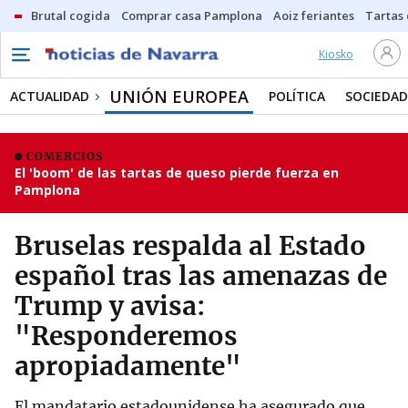
Brutal cogida
Comprar casa Pamplona
Aoiz feriantes
Tartas
Kiosko
UNIÓN EUROPEA
ACTUALIDAD
POLÍTICA
SOCIEDAD
COMERCIOS
El 'boom' de las tartas de queso pierde fuerza en
Pamplona
Bruselas respalda al Estado
español tras las amenazas de
Trump y avisa:
"Responderemos
apropiadamente"
El mandatario estadounidense ha asegurado que