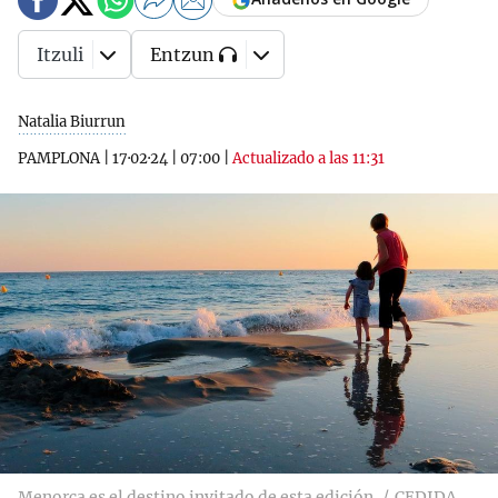
Itzuli
Entzun
Natalia Biurrun
PAMPLONA
|
17·02·24
|
07:00
|
Actualizado a las 11:31
Menorca es el destino invitado de esta edición
CEDIDA