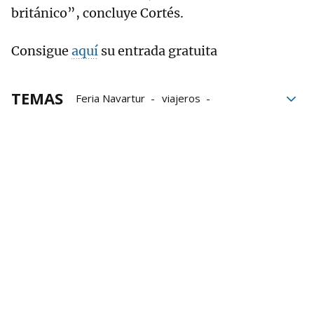
británico”, concluye Cortés.
Consigue
aquí
su entrada gratuita
TEMAS
Feria Navartur
viajeros
Vuelta al Mundo
gastronomía
turismo
Navartur