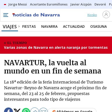
Jorge Messi
Acertante Euromillones
Javier Aizpún
Devoré
P
Kiosko
VIAJES
FIESTAS
NAVARRA
ACTUALIDAD
OSASUNA
EL TIEMPO
Varias zonas de Navarra en alerta naranja por tormentas
NAVARTUR, la vuelta al
mundo en un fin de semana
La 18ª edición de la feria Internacional de Turismo
Navartur-Reyno de Navarra acoge el próximo fin de
semana, del 23 al 25 de febrero, propuestas
interesantes para todo tipo de viajeros
Añádenos en Google