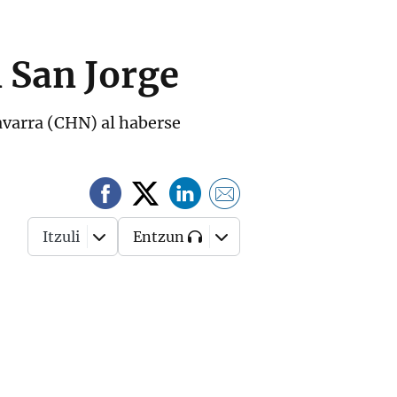
 San Jorge
avarra (CHN) al haberse
Itzuli
Entzun