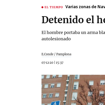
Varias zonas de Nav
EL TIEMPO
Detenido el 
El hombre portaba un arma bla
autolesionado
E.Conde / Pamplona
07·12·20
|
15:37