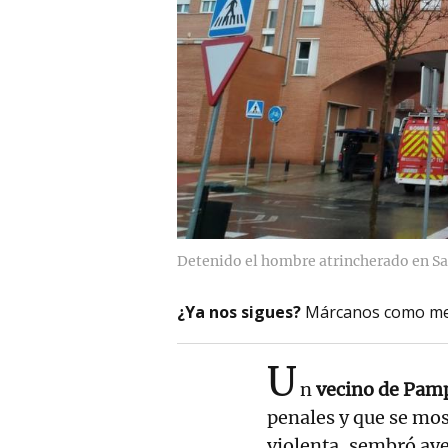
Detenido el hombre atrincherado en Sa
¿Ya nos sigues?
Márcanos como me
U
n
vecino de Pamp
penales y que se mo
violenta, sembró aye