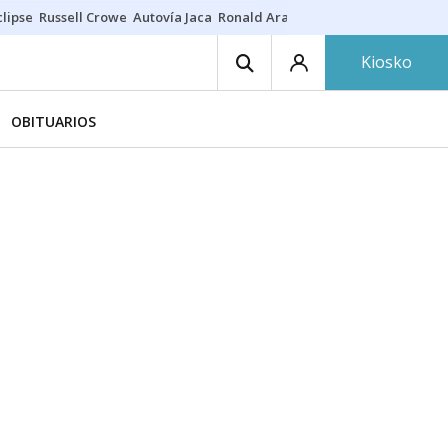
lipse
Russell Crowe
Autovía Jaca
Ronald Araújo
Prohibiciones eclips
Kiosko
OBITUARIOS