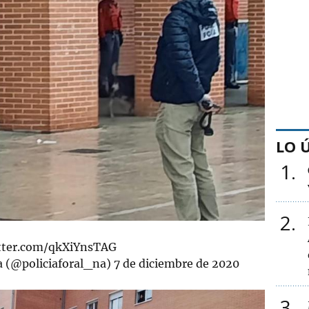
LO 
1
2
itter.com/qkXiYnsTAG
a (@policiaforal_na)
7 de diciembre de 2020
3