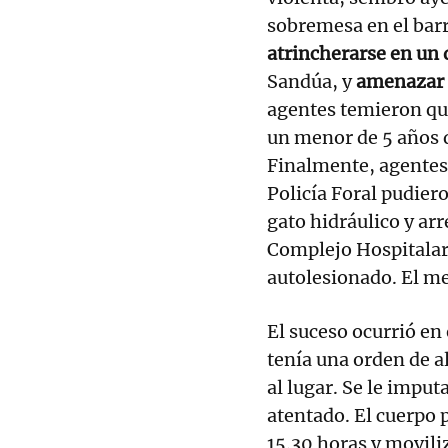
sobremesa en el bar
atrincherarse en un 
Sandúa, y
amenazar c
agentes temieron que
un menor de 5 años q
Finalmente, agentes 
Policía Foral pudiero
gato hidráulico y arr
Complejo Hospitalar
autolesionado. El me
El suceso ocurrió en 
tenía una orden de a
al lugar. Se le impu
atentado. El cuerpo p
15.30 horas y moviliz