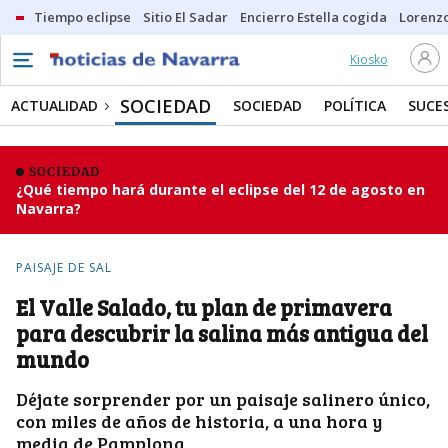
Tiempo eclipse
Sitio El Sadar
Encierro Estella cogida
Lorenzo
Kiosko
SOCIEDAD
ACTUALIDAD
SOCIEDAD
POLÍTICA
SUCE
SOCIEDAD
¿Qué tiempo hará durante el eclipse del 12 de agosto en
Navarra?
PAISAJE DE SAL
El Valle Salado, tu plan de primavera
para descubrir la salina más antigua del
mundo
Déjate sorprender por un paisaje salinero único,
con miles de años de historia, a una hora y
media de Pamplona