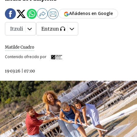
Añádenos en Google
Itzuli
Entzun
Matilde Cuadro
Contenido ofrecido por
19·03·26
|
07:00