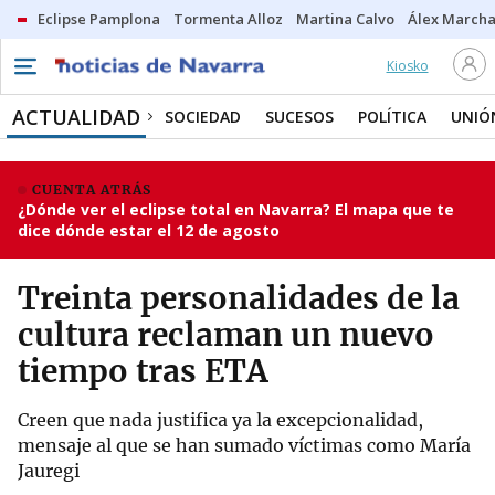
Eclipse Pamplona
Tormenta Alloz
Martina Calvo
Álex Marcha
Kiosko
ACTUALIDAD
SOCIEDAD
SUCESOS
POLÍTICA
UNIÓ
CUENTA ATRÁS
¿Dónde ver el eclipse total en Navarra? El mapa que te
dice dónde estar el 12 de agosto
Treinta personalidades de la
cultura reclaman un nuevo
tiempo tras ETA
Creen que nada justifica ya la excepcionalidad,
mensaje al que se han sumado víctimas como María
Jauregi