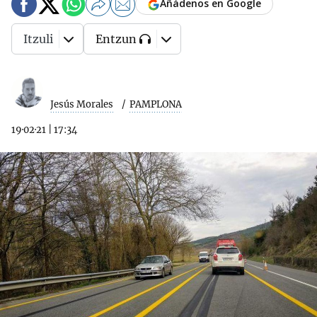
Añádenos en Google
Itzuli
Entzun
Jesús Morales
PAMPLONA
19·02·21
|
17:34