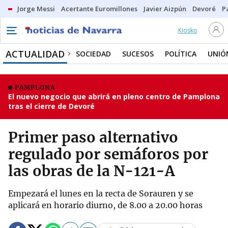
Jorge Messi
Acertante Euromillones
Javier Aizpún
Devoré
P
Kiosko
ACTUALIDAD
SOCIEDAD
SUCESOS
POLÍTICA
UNIÓ
PAMPLONA
El nuevo negocio que abrirá en pleno centro de Pamplona
tras el cierre de Devoré
Primer paso alternativo
regulado por semáforos por
las obras de la N-121-A
Empezará el lunes en la recta de Sorauren y se
aplicará en horario diurno, de 8.00 a 20.00 horas