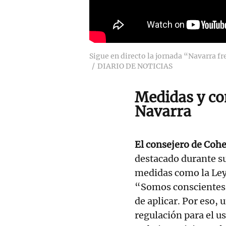
Sigue en directo la jornada “Navarra fr
DIARIO DE NOTICIAS
Medidas y co
Navarra
El consejero de Cohes
destacado durante s
medidas como la Ley 
“Somos conscientes 
de aplicar. Por eso, 
regulación para el us