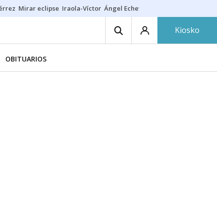
érrez
Mirar eclipse
Iraola-Víctor
Ángel Echeverría
Obituario Ángel
Kiosko
OBITUARIOS