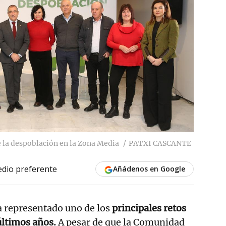
e la despoblación en la Zona Media
PATXI CASCANTE
dio preferente
Añádenos en Google
a representado uno de los
principales retos
últimos años.
A pesar de que la Comunidad