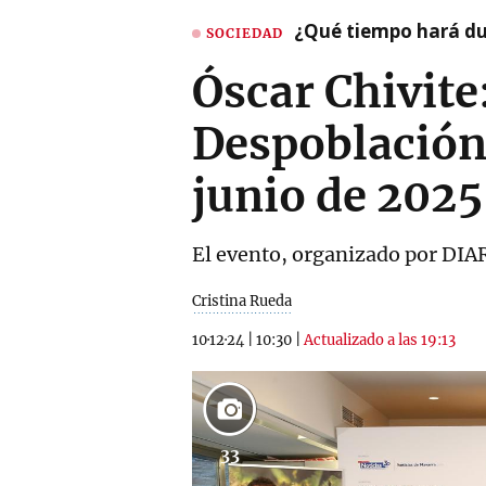
¿Qué tiempo hará dur
SOCIEDAD
Óscar Chivite
Despoblación
junio de 202
El evento, organizado por DIAR
Cristina Rueda
10·12·24
|
10:30
|
Actualizado a las 19:13
33