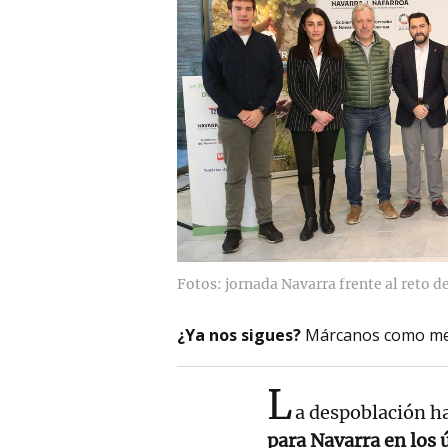
Fotos: jornada Navarra frente al reto d
¿Ya nos sigues?
Márcanos como me
L
a despoblación h
para Navarra en los 