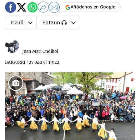
Añádenos en Google
Itzuli
Entzun
Juan Mari Ondikol
BAIGORRI
|
27·04·25
|
19:22
75