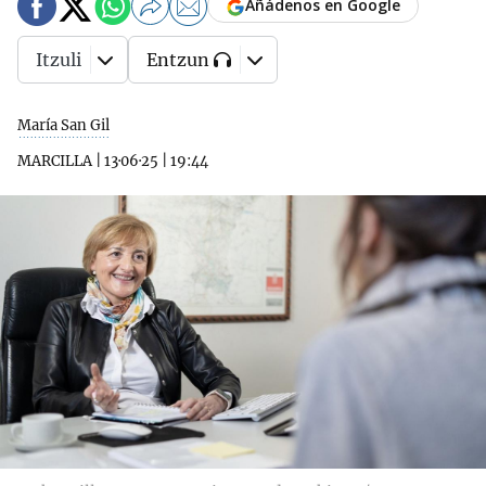
Añádenos en Google
Itzuli
Entzun
María San Gil
MARCILLA
|
13·06·25
|
19:44