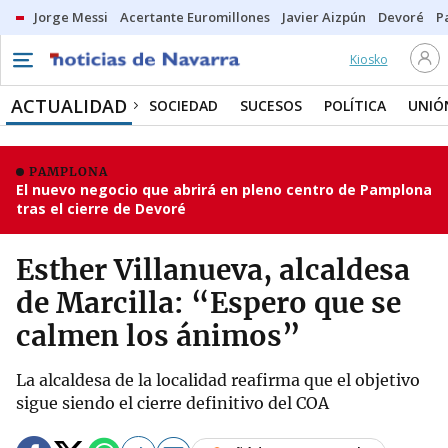
Jorge Messi
Acertante Euromillones
Javier Aizpún
Devoré
P
Kiosko
ACTUALIDAD
SOCIEDAD
SUCESOS
POLÍTICA
UNIÓ
PAMPLONA
El nuevo negocio que abrirá en pleno centro de Pamplona
tras el cierre de Devoré
Esther Villanueva, alcaldesa
de Marcilla: “Espero que se
calmen los ánimos”
La alcaldesa de la localidad reafirma que el objetivo
sigue siendo el cierre definitivo del COA