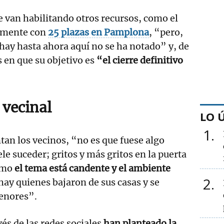
ue van habilitando otros recursos, como el
amente con
25 plazas en Pamplona
, “pero,
ay hasta ahora aquí no se ha notado” y, de
 en que su objetivo es
“el cierre definitivo
 vecinal
LO 
1
tan los vecinos, “no es que fuese algo
ele suceder; gritos y más gritos en la puerta
como
el tema está candente y el ambiente
2
 hay quienes bajaron de sus casas y se
menores”.
vés de las redes sociales
han planteado la