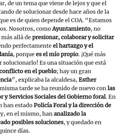
ar, de un tema que viene de lejos y que el
atando de solucionar desde hace años de la
que es de quien depende el COA. “Estamos
nos. Nosotros, como
Ayuntamiento
, no
 más allá de
presionar, colaborar y solicitar
iendo perfectamente
el hartazgo y el
danía
, porque
es el mío propio
. ¡Qué más
r solucionarlo! Es una situación que está
conflicto en el pueblo
; hay un gran
ncia
”, explicaba la alcaldesa,
Esther
a misma tarde se ha reunido de nuevo con
las
r y Servicios Sociales del Gobierno foral
. En
n han estado
Policía Foral y la dirección de
y, en el mismo, han
analizado la
eado posibles soluciones
, y quedado en
quince días.