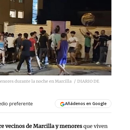
menores durante la noche en Marcilla
DIARIO DE
dio preferente
Añádenos en Google
re vecinos de Marcilla y menores
que viven