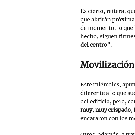
Es cierto, reitera, q
que abrirán próxim
de momento, lo que h
hecho, siguen firmes
del centro”
.
Movilización
Este miércoles, apun
diferente a lo que su
del edificio, pero, 
muy, muy crispado
,
encararon con los 
Otros, además, a tra