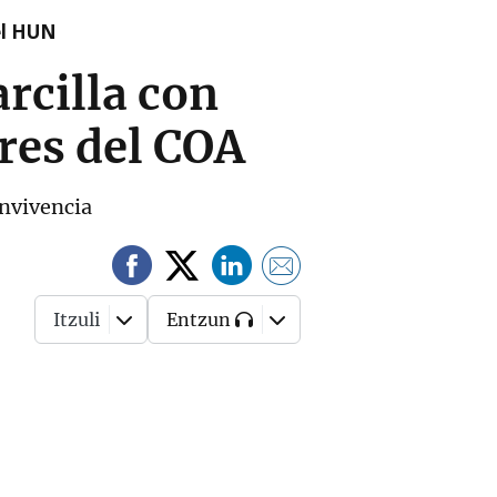
el HUN
rcilla con
res del COA
onvivencia
Itzuli
Entzun