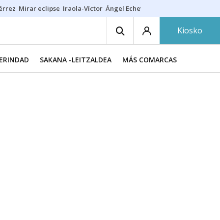
érrez
Mirar eclipse
Iraola-Víctor
Ángel Echeverría
Obituario Ángel
Kiosko
MERINDAD
SAKANA -LEITZALDEA
MÁS COMARCAS