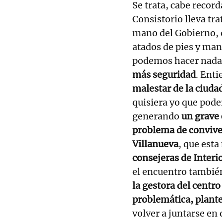
Se trata, cabe record
Consistorio lleva tr
mano del Gobierno, 
atados de pies y ma
podemos hacer nada
más seguridad
. Ent
malestar de la ciuda
quisiera yo que pode
generando
un grave 
problema de convive
Villanueva
, que est
consejeras de Interio
el encuentro tambié
la gestora del centro
problemática, plant
volver a juntarse en 