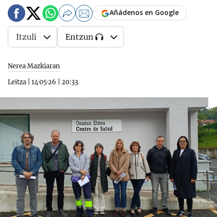
Añádenos en Google
Itzuli
Entzun
Nerea Mazkiaran
Leitza
|
14·05·26
|
20:33