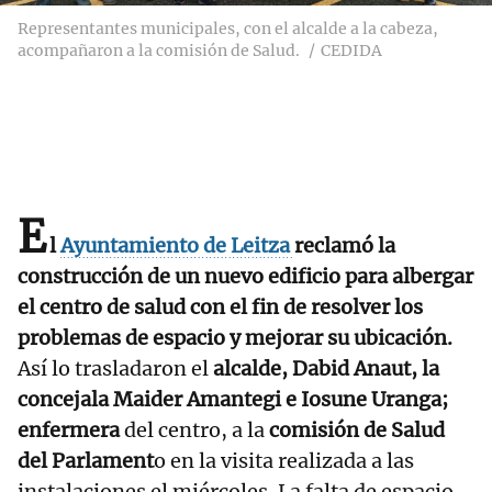
Representantes municipales, con el alcalde a la cabeza,
acompañaron a la comisión de Salud.
CEDIDA
E
l
Ayuntamiento de Leitza
reclamó la
construcción de un nuevo edificio para albergar
el centro de salud con el fin de resolver los
problemas de espacio y mejorar su ubicación.
Así lo trasladaron el
alcalde, Dabid Anaut, la
concejala Maider Amantegi e Iosune Uranga;
enfermera
del centro, a la
comisión de Salud
del Parlament
o en la visita realizada a las
instalaciones el miércoles. La falta de espacio