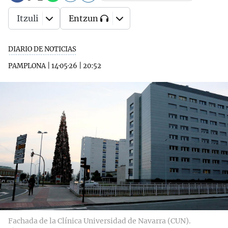
Itzuli
Entzun
DIARIO DE NOTICIAS
PAMPLONA
|
14·05·26
|
20:52
Fachada de la Clínica Universidad de Navarra (CUN).