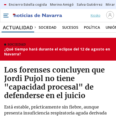
Encierro Estella cogida
Merino Amigó
Salva Gutiérrez
Mirar 
Kiosko
ACTUALIDAD
SOCIEDAD
SUCESOS
POLÍTICA
UNIÓ
SOCIEDAD
¿Qué tiempo hará durante el eclipse del 12 de agosto en
Navarra?
Los forenses concluyen que
Jordi Pujol no tiene
"capacidad procesal" de
defenderse en el juicio
Está estable, prácticamente sin fiebre, aunque
presenta insuficiencia respiratoria aguda derivada