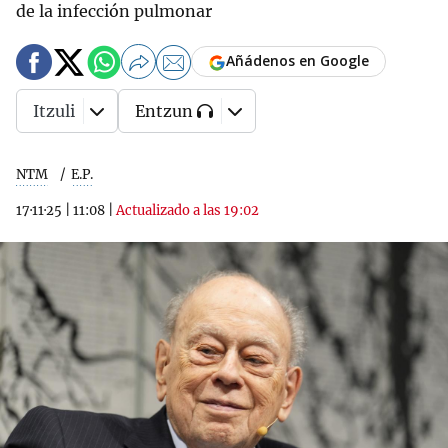
de la infección pulmonar
Añádenos en Google
Itzuli
Entzun
NTM
E.P.
17·11·25
|
11:08
|
Actualizado a las 19:02