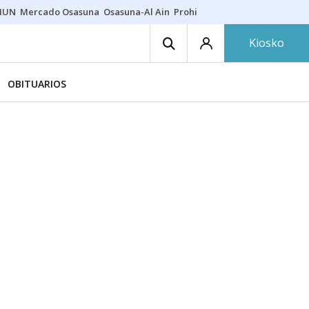
HUN
Mercado Osasuna
Osasuna-Al Ain
Prohibiciones eclipse
Derrama
Kiosko
OBITUARIOS