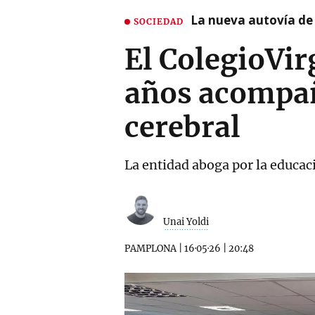
La nueva autovía de
SOCIEDAD
El ColegioVi
años acompañ
cerebral
La entidad aboga por la educaci
Unai Yoldi
PAMPLONA
|
16·05·26
|
20:48