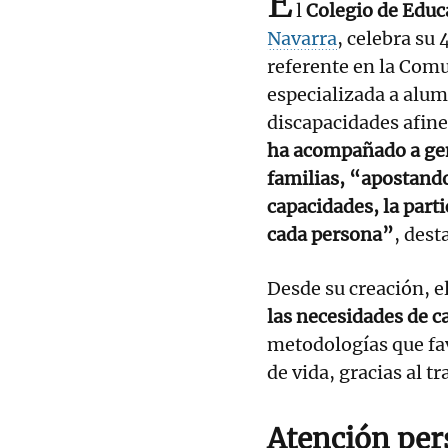
E
l
Colegio de Educ
Navarra
, celebra su
referente en la Comu
especializada a alum
discapacidades afine
ha acompañado a gen
familias, “apostando
capacidades, la parti
cada persona”
, dest
Desde su creación, e
las necesidades de c
metodologías que fav
de vida, gracias al t
Atención per