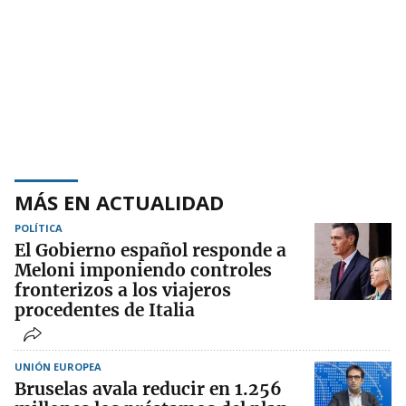
MÁS EN ACTUALIDAD
POLÍTICA
El Gobierno español responde a
Meloni imponiendo controles
fronterizos a los viajeros
procedentes de Italia
UNIÓN EUROPEA
Bruselas avala reducir en 1.256