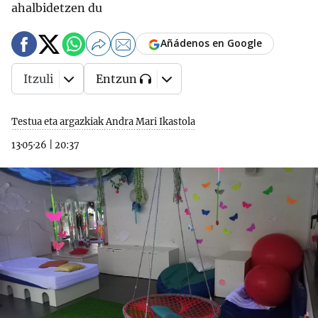
ahalbidetzen du
Añádenos en Google
Itzuli
Entzun
Testua eta argazkiak Andra Mari Ikastola
13·05·26
|
20:37