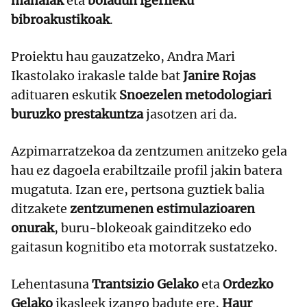
mahaiak
eta
boladun igerileku
bibroakustikoak
.
Proiektu hau gauzatzeko, Andra Mari
Ikastolako irakasle talde bat
Janire Rojas
adituaren eskutik
Snoezelen metodologiari
buruzko prestakuntza
jasotzen ari da.
Azpimarratzekoa da zentzumen anitzeko gela
hau ez dagoela erabiltzaile profil jakin batera
mugatuta. Izan ere, pertsona guztiek balia
ditzakete
zentzumenen estimulazioaren
onurak
, buru-blokeoak gainditzeko edo
gaitasun kognitibo eta motorrak sustatzeko.
Lehentasuna
Trantsizio Gelako
eta
Ordezko
Gelako
ikasleek izango badute ere,
Haur