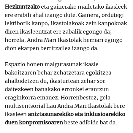
Hezkuntzako
eta gainerako mailetako ikasleek
ere erabili ahal izango dute. Gainera, ordutegi
lektibotik kanpo, ikastolakoak zein kanpokoak
diren ikasleentzat ere zabalik egongo da;
horrela, Andra Mari Ikastolak herriari egingo
dion ekarpen berritzailea izango da.
Espazio honen malgutasunak ikasle
bakoitzaren behar zehatzetara egokitzea
ahalbidetzen du, ikasturtean zehar sor
daitezkeen banakako erronkei erantzun
eraginkorra emanez. Horrenbestez, gela
multisentsorial hau Andra Mari Ikastolak bere
ikasleen
aniztasunarekiko eta inklusioarekiko
duen konpromisoaren
beste adibide bat da.