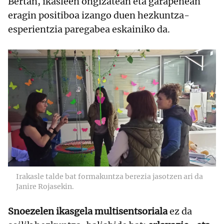
Bertan, ikasleen ongizatean eta garapenean
eragin positiboa izango duen hezkuntza-
esperientzia paregabea eskainiko da.
Irakasle talde bat formakuntza berezia jasotzen ari da
Janire Rojasekin.
Snoezelen ikasgela multisentsoriala
ez da