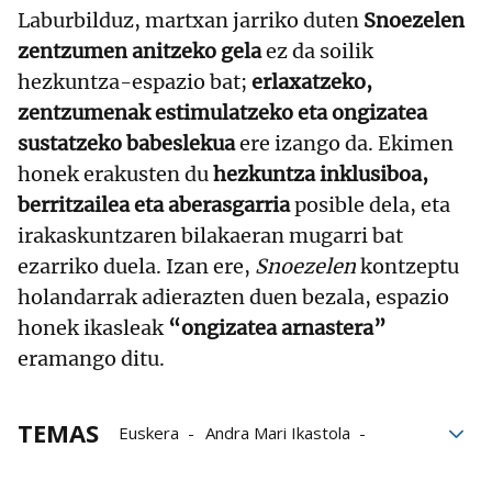
Laburbilduz, martxan jarriko duten
Snoezelen
zentzumen anitzeko gela
ez da soilik
hezkuntza-espazio bat;
erlaxatzeko,
zentzumenak estimulatzeko eta ongizatea
sustatzeko babeslekua
ere izango da. Ekimen
honek erakusten du
hezkuntza inklusiboa,
berritzailea eta aberasgarria
posible dela, eta
irakaskuntzaren bilakaeran mugarri bat
ezarriko duela. Izan ere,
Snoezelen
kontzeptu
holandarrak adierazten duen bezala, espazio
honek ikasleak
“ongizatea arnastera”
eramango ditu.
TEMAS
Euskera
Andra Mari Ikastola
Ikastola
Ikastolas
Ikastolak