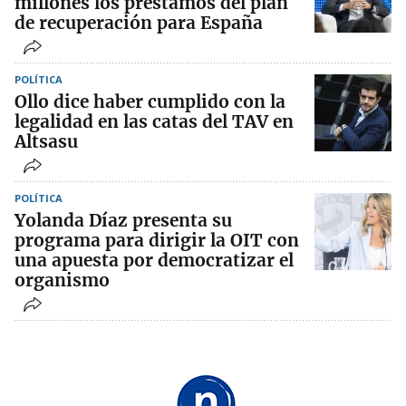
millones los préstamos del plan
de recuperación para España
POLÍTICA
Ollo dice haber cumplido con la
legalidad en las catas del TAV en
Altsasu
POLÍTICA
Yolanda Díaz presenta su
programa para dirigir la OIT con
una apuesta por democratizar el
organismo