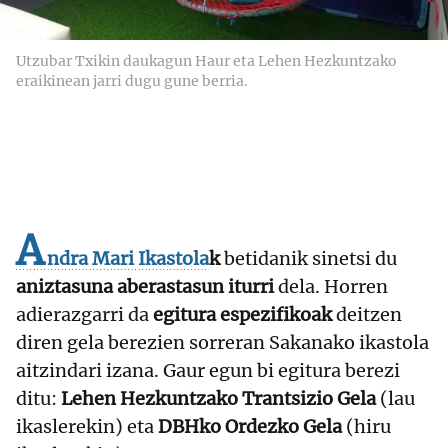
Utzubar Txikin daukagun Haur eta Lehen Hezkuntzako
eraikinean jarri dugu gune berria.
A
ndra Mari Ikastola
k
betidanik sinetsi du
aniztasuna aberastasun iturri
dela. Horren
adierazgarri da
egitura espezifikoak
deitzen
diren gela berezien sorreran Sakanako ikastola
aitzindari izana. Gaur egun bi egitura berezi
ditu:
Lehen Hezkuntzako Trantsizio Gela
(lau
ikaslerekin) eta
DBHko Ordezko Gela
(hiru