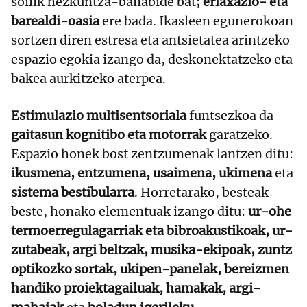
soilik hezkuntza-baliabide bat;
erlaxazio- eta
barealdi-oasia
ere bada. Ikasleen egunerokoan
sortzen diren estresa eta antsietatea arintzeko
espazio egokia izango da, deskonektatzeko eta
bakea aurkitzeko aterpea.
Estimulazio multisentsoriala
funtsezkoa da
gaitasun kognitibo eta motorrak
garatzeko.
Espazio honek bost zentzumenak lantzen ditu:
ikusmena, entzumena, usaimena, ukimena
eta
sistema bestibularra
. Horretarako, besteak
beste, honako elementuak izango ditu:
ur-ohe
termoerregulagarriak eta bibroakustikoak, ur-
zutabeak, argi beltzak, musika-ekipoak, zuntz
optikozko sortak, ukipen-panelak, bereizmen
handiko proiektagailuak, hamakak, argi-