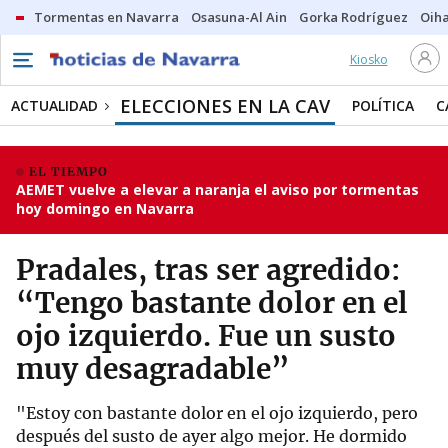
Tormentas en Navarra
Osasuna-Al Ain
Gorka Rodríguez
Oih
Kiosko
ELECCIONES EN LA CAV
ACTUALIDAD
POLÍTICA
C
EL TIEMPO
AEMET vuelve a elevar a naranja el aviso por tormentas
hoy domingo en Navarra
Pradales, tras ser agredido:
“Tengo bastante dolor en el
ojo izquierdo. Fue un susto
muy desagradable”
"Estoy con bastante dolor en el ojo izquierdo, pero
después del susto de ayer algo mejor. He dormido