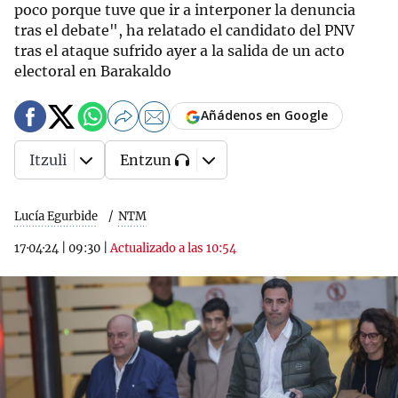
poco porque tuve que ir a interponer la denuncia
tras el debate", ha relatado el candidato del PNV
tras el ataque sufrido ayer a la salida de un acto
electoral en Barakaldo
Añádenos en Google
Itzuli
Entzun
Lucía Egurbide
NTM
17·04·24
|
09:30
|
Actualizado a las 10:54