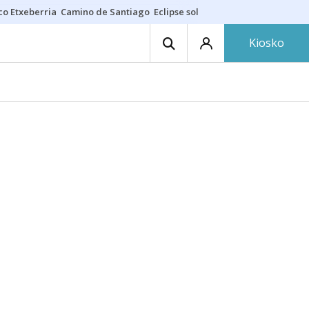
co Etxeberria
Camino de Santiago
Eclipse solar en Navarra
Acertante
Kiosko