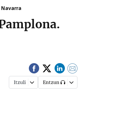
n Navarra
n Pamplona.
Itzuli
Entzun