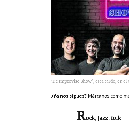
‘De Improviso Show’, esta tarde, en el 
¿Ya nos sigues?
Márcanos como me
R
ock, jazz, folk