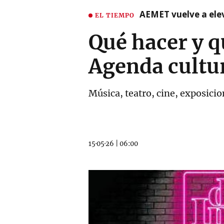
AEMET vuelve a ele
EL TIEMPO
Qué hacer y q
Agenda cultu
Música, teatro, cine, exposicion
15·05·26
|
06:00