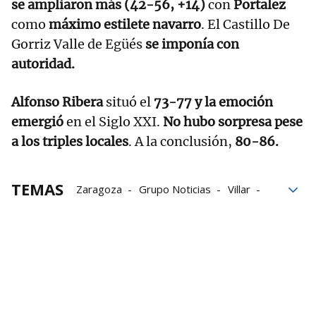
se ampliaron más (42-56, +14)
con
Portalez
como
máximo estilete navarro
. El Castillo De
Gorriz Valle de Egüés
se imponía con
autoridad.
Alfonso Ribera
situó el
73-77 y la emoción
emergió
en el Siglo XXI.
No hubo sorpresa pese
a los triples locales
. A la conclusión,
80-86.
TEMAS
Zaragoza
Grupo Noticias
Villar
Aragón
Árbitros
Ataques
Getafe CF