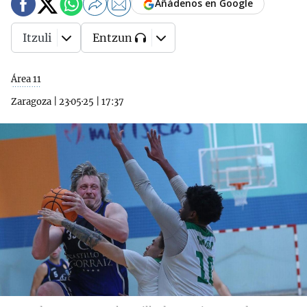
Añádenos en Google
Itzuli
Entzun
Área 11
Zaragoza
|
23·05·25
|
17:37