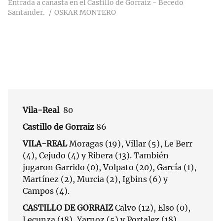
Entrada a canasta en el Castillo de Gorraiz - Becedo
Santander.
OSKAR MONTERO
Vila-Real
80
Castillo de Gorraiz
86
VILA-REAL
Moragas (19), Villar (5), Le Berr
(4), Cejudo (4) y Ribera (13). También
jugaron Garrido (0), Volpato (20), García (1),
Martínez (2), Murcia (2), Igbins (6) y
Campos (4).
CASTILLO DE GORRAIZ
Calvo (12), Elso (0),
Lecunza (18), Yarnoz (5) y Portalez (18).