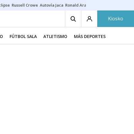
lipse
Russell Crowe
Autovía Jaca
Ronald Araújo
Prohibiciones eclips
Kiosko
O
FÚTBOL SALA
ATLETISMO
MÁS DEPORTES