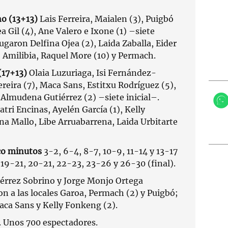
o (13+13)
Lais Ferreira, Maialen (3), Puigbó
ea Gil (4), Ane Valero e Ixone (1) –siete
ugaron Delfina Ojea (2), Laida Zaballa, Eider
), Amilibia, Raquel More (10) y Permach.
(17+13)
Olaia Luzuriaga, Isi Fernández-
Pereira (7), Maca Sans, Estitxu Rodríguez (5),
 Almudena Gutiérrez (2) –siete inicial–.
ri Encinas, Ayelén García (1), Kelly
na Mallo, Libe Arruabarrena, Laida Urbitarte
co minutos
3-2, 6-4, 8-7, 10-9, 11-14 y 13-17
 19-21, 20-21, 22-23, 23-26 y 26-30 (final).
iérrez Sobrino y Jorge Monjo Ortega
on a las locales Garoa, Permach (2) y Puigbó;
Maca Sans y Kelly Fonkeng (2).
. Unos 700 espectadores.