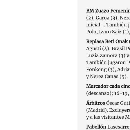
BM Zuazo Femenin
(2), Garoa (3), Ner
inicial–. También j
Polo, Izaro Saiz (1
Replasa Beti Onak 
Agustí (4), Brasil 
Luzia Zamora (3) y
También jugaron Pat
Fonkeng (3), Adria
y Nerea Canas (5).
Marcador cada cin
(descanso); 16-19,
Árbitros
Óscar Gut
(Madrid). Excluyer
y a las visitantes 
Pabellón
Lasesarre