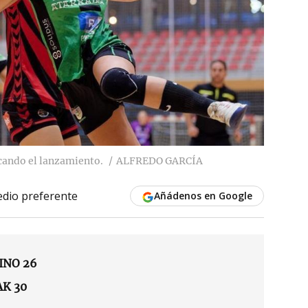
cando el lanzamiento.
ALFREDO GARCÍA
dio preferente
Añádenos en Google
INO 26
AK 30