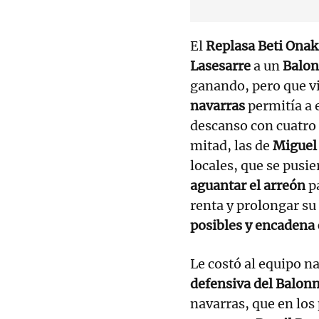
El
Replasa Beti Onak
Lasesarre
a un
Balo
ganando, pero que v
navarras
permitía a e
descanso con cuatro 
mitad, las de
Miguel
locales, que se pusi
aguantar el arreón
p
renta y prolongar su
posibles y encadena 
Le costó al equipo na
defensiva del Balo
navarras, que en lo