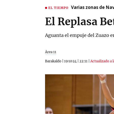
Varias zonas de Nav
EL TIEMPO
El Replasa Be
Aguanta el empuje del Zuazo en
Área 11
Barakaldo
|
19·10·24
|
22:11
|
Actualizado a 