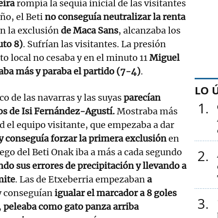
eira
rompía la sequía inicial de las visitantes
ño, el Beti
no conseguía neutralizar la renta
n la exclusión
de Maca Sans
, alcanzaba los
uto 8)
. Sufrían las visitantes. La presión
to local no cesaba y en el minuto 11
Miguel
aba más y paraba el partido (7-4)
.
LO 
co de las navarras y las suyas
parecían
1
os de Isi Fernández-Agustí.
Mostraba más
d el equipo visitante, que empezaba a dar
 conseguía forzar la primera exclusión
en
 juego del Beti Onak iba a más a cada segundo
2
ndo sus errores de precipitación y llevando a
mite
. Las de Etxeberria empezaban
a
y conseguían
igualar el marcador a 8 goles
3
,
peleaba como gato panza arriba